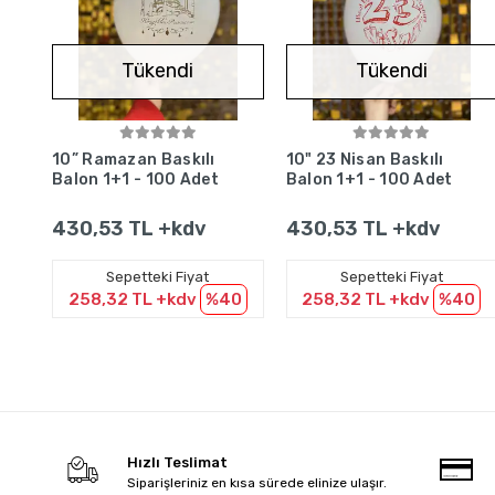
Tükendi
Tükendi
Stokta Yok
Stokta Yok
10” Ramazan Baskılı
10" 23 Nisan Baskılı
Balon 1+1 - 100 Adet
Balon 1+1 - 100 Adet
430,53 TL +kdv
430,53 TL +kdv
Sepetteki Fiyat
Sepetteki Fiyat
258,32 TL +kdv
%40
258,32 TL +kdv
%40
Hızlı Teslimat
Siparişleriniz en kısa sürede elinize ulaşır.