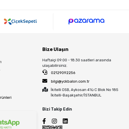
Bize Ulaşın
Haftaiçi 09:00 - 18:30 saatleri arasında
ı
ulaşabilirsiniz.
r
02129092256
bilgi@yckbalon.com.tr
İkitelli OSB, Aykosan 4'lü C Blok No 185
İkitelli-Başakşehir/İSTANBUL
rünleri
Bizi Takip Edin