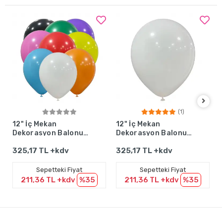
(1)
Sepete Ekle
Sepete Ekle
12" İç Mekan
12" İç Mekan
Dekorasyon Balonu
Dekorasyon Balonu
Karışık - 100 Adet
Beyaz - 100 Adet
325,17 TL +kdv
325,17 TL +kdv
Sepetteki Fiyat
Sepetteki Fiyat
211,36 TL +kdv
%35
211,36 TL +kdv
%35