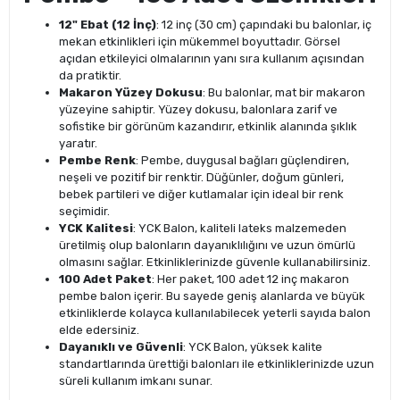
12" Ebat (12 İnç)
: 12 inç (30 cm) çapındaki bu balonlar, iç
mekan etkinlikleri için mükemmel boyuttadır. Görsel
açıdan etkileyici olmalarının yanı sıra kullanım açısından
da pratiktir.
Makaron Yüzey Dokusu
: Bu balonlar, mat bir makaron
yüzeyine sahiptir. Yüzey dokusu, balonlara zarif ve
sofistike bir görünüm kazandırır, etkinlik alanında şıklık
yaratır.
Pembe Renk
: Pembe, duygusal bağları güçlendiren,
neşeli ve pozitif bir renktir. Düğünler, doğum günleri,
bebek partileri ve diğer kutlamalar için ideal bir renk
seçimidir.
YCK Kalitesi
: YCK Balon, kaliteli lateks malzemeden
üretilmiş olup balonların dayanıklılığını ve uzun ömürlü
olmasını sağlar. Etkinliklerinizde güvenle kullanabilirsiniz.
100 Adet Paket
: Her paket, 100 adet 12 inç makaron
pembe balon içerir. Bu sayede geniş alanlarda ve büyük
etkinliklerde kolayca kullanılabilecek yeterli sayıda balon
elde edersiniz.
Dayanıklı ve Güvenli
: YCK Balon, yüksek kalite
standartlarında ürettiği balonları ile etkinliklerinizde uzun
süreli kullanım imkanı sunar.