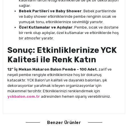
kadınların tercih ettiği etkinliklerde de şık bir dekorasyon
sağlar.
Bebek Partileri ve Baby Shower
: Bebek partilerinde
ve baby shower etkinliklerinde pembe renginin sıcak ve
yumuşak tonu, etkinliklerinize sevimliliği yansıtır.
Özel Kutlamalar ve Açılışlar
: Pembe, sıcak ve dostane
bir renk olup açılışlar, özel kutlamalar ve etkinliklerde hoş
bir atmosfer yaratır.
Sonuç: Etkinliklerinize YCK
Kalitesi ile Renk Katın
12" İç Mekan Makaron Balon Pembe - 100 Adet
, zarif ve
neşeli pembe rengiyle etkinliklerinize hoş bir dokunuş
katacaktır. YCK Balon’un kaliteli ve dayanıklı balonları, şık
dekorasyonlar yaratmak isteyen organizasyonlar için
mükemmel tercihtir. Etkinliklerinizi renklendirmek için
yckbalon.com.tr
adresinden hemen sipariş verebilirsiniz.
Benzer Ürünler