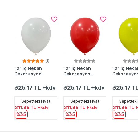
(1)
Sepete Ekle
Sepete Ekle
Sepete 
12" İç Mekan
12" İç Mekan
12" İç Meka
Dekorasyon
Dekorasyon
Dekorasyo
Balonu Beyaz
Balonu Kırmızı
Balonu Gün
- 100 Adet
- 100 Adet
Sarısı - 10
325,17 TL +kdv
325,17 TL +kdv
325,17 T
Adet
Sepetteki Fiyat
Sepetteki Fiyat
Sepetteki
211,36 TL +kdv
211,36 TL +kdv
211,36 TL 
%35
%35
%35