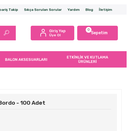
pariş Takip
Sıkça Sorulan Sorular
Yardım
Blog
İletişim
0
Giriş Yap
Sepetim
Üye Ol
ETKİNLİK VE KUTLAMA
BALON AKSESUARLARI
ÜRÜNLERİ
Bordo - 100 Adet