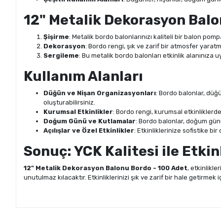
12" Metalik Dekorasyon Balon
Şişirme
: Metalik bordo balonlarınızı kaliteli bir balon pom
Dekorasyon
: Bordo rengi, şık ve zarif bir atmosfer yarat
Sergileme
: Bu metalik bordo balonları etkinlik alanınıza uy
Kullanım Alanları
Düğün ve Nişan Organizasyonları
: Bordo balonlar, düğ
oluşturabilirsiniz.
Kurumsal Etkinlikler
: Bordo rengi, kurumsal etkinliklerde 
Doğum Günü ve Kutlamalar
: Bordo balonlar, doğum günü 
Açılışlar ve Özel Etkinlikler
: Etkinliklerinize sofistike b
Sonuç: YCK Kalitesi ile Etkin
12" Metalik Dekorasyon Balonu Bordo - 100 Adet
, etkinlikle
unutulmaz kılacaktır. Etkinliklerinizi şık ve zarif bir hale getirmek 