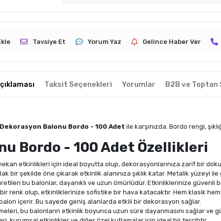
Ekle
Tavsiye Et
Yorum Yaz
Gelince Haber Ver
çıklaması
Taksit Seçenekleri
Yorumlar
B2B ve Toptan 
k Dekorasyon Balonu Bordo - 100 Adet
ile karşınızda. Bordo rengi, şıklığ
u Bordo - 100 Adet Özellikleri
 mekan etkinlikleri için ideal boyutta olup, dekorasyonlarınıza zarif bir dok
lak bir şekilde öne çıkarak etkinlik alanınıza şıklık katar. Metalik yüzeyi ile 
retilen bu balonlar, dayanıklı ve uzun ömürlüdür. Etkinliklerinize güvenli bi
ici bir renk olup, etkinliklerinize sofistike bir hava katacaktır. Hem klasik
balon içerir. Bu sayede geniş alanlarda etkili bir dekorasyon sağlar.
meleri, bu balonların etkinlik boyunca uzun süre dayanmasını sağlar ve gü
i, kurumsal etkinlikler ve diğer özel kutlamalar için ideal bir tercihtir.