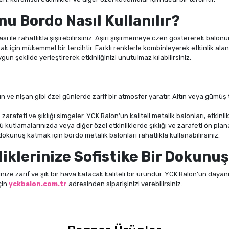
u Bordo Nasıl Kullanılır?
pası ile rahatlıkla şişirebilirsiniz. Aşırı şişirmemeye özen göstererek balon
mak için mükemmel bir tercihtir. Farklı renklerle kombinleyerek etkinlik ala
gun şekilde yerleştirerek etkinliğinizi unutulmaz kılabilirsiniz.
ün ve nişan gibi özel günlerde zarif bir atmosfer yaratır. Altın veya gümüş
zarafeti ve şıklığı simgeler. YCK Balon’un kaliteli metalik balonları, etkinlik
kutlamalarınızda veya diğer özel etkinliklerde şıklığı ve zarafeti ön plana 
ir dokunuş katmak için bordo metalik balonları rahatlıkla kullanabilirsiniz.
liklerinize Sofistike Bir Dokunuş
rinize zarif ve şık bir hava katacak kaliteli bir üründür. YCK Balon’un dayanık
için
yckbalon.com.tr
adresinden siparişinizi verebilirsiniz.