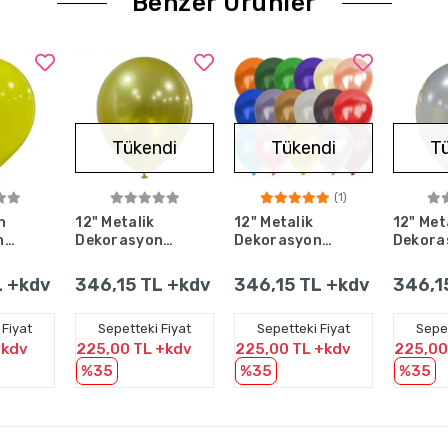
Benzer Ürünler
Tükendi
Tükendi
T
(1)
Ekle
Stokta Yok
Stokta Yok
St
n
12" Metalik
12" Metalik
12" Met
n
Dekorasyon
Dekorasyon
Dekora
eş
Balonu Gold -
Balonu Karışık
Silver 
0
100 Adet
- 100 Adet
Adet
L +kdv
346,15 TL +kdv
346,15 TL +kdv
346,1
 Fiyat
Sepetteki Fiyat
Sepetteki Fiyat
Sepet
+kdv
225,00 TL +kdv
225,00 TL +kdv
225,00
%35
%35
%35