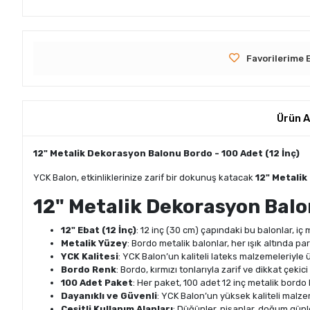
Favorilerime 
Ürün A
12" Metalik Dekorasyon Balonu Bordo - 100 Adet (12 İnç)
YCK Balon, etkinliklerinize zarif bir dokunuş katacak
12" Metali
12" Metalik Dekorasyon Balon
12" Ebat (12 İnç)
: 12 inç (30 cm) çapındaki bu balonlar, iç
Metalik Yüzey
: Bordo metalik balonlar, her ışık altında par
YCK Kalitesi
: YCK Balon’un kaliteli lateks malzemeleriyle ü
Bordo Renk
: Bordo, kırmızı tonlarıyla zarif ve dikkat çek
100 Adet Paket
: Her paket, 100 adet 12 inç metalik bordo 
Dayanıklı ve Güvenli
: YCK Balon’un yüksek kaliteli malze
Çeşitli Kullanım Alanları
: Düğünler, nişanlar, doğum günler