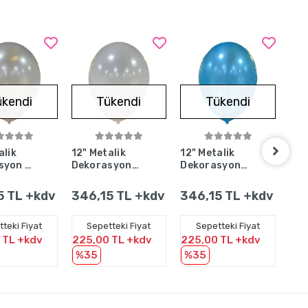
ükendi
Tükendi
Tükendi
okta Yok
Stokta Yok
Stokta Yok
alik
12" Metalik
12" Metalik
12"
syon Balonu
Dekorasyon
Dekorasyon
Dek
- 100
Balonu Beyaz
Balonu
Bal
- 100 Adet
Turkuaz - 100
- 1
5 TL +kdv
346,15 TL +kdv
346,15 TL +kdv
34
Adet
teki Fiyat
Sepetteki Fiyat
Sepetteki Fiyat
 TL +kdv
225,00 TL +kdv
225,00 TL +kdv
225
%35
%35
%