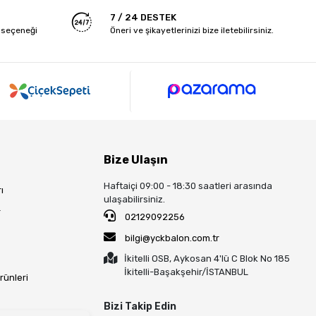
7 / 24 DESTEK
 seçeneği
Öneri ve şikayetlerinizi bize iletebilirsiniz.
Bize Ulaşın
Haftaiçi 09:00 - 18:30 saatleri arasında
ı
ulaşabilirsiniz.
r
02129092256
bilgi@yckbalon.com.tr
İkitelli OSB, Aykosan 4'lü C Blok No 185
İkitelli-Başakşehir/İSTANBUL
rünleri
Bizi Takip Edin