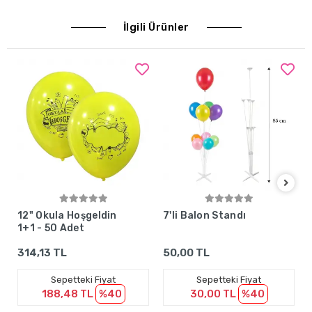
İlgili Ürünler
Sepete Ekle
Sepete Ekle
12" Okula Hoşgeldin
7'li Balon Standı
1+1 - 50 Adet
314,13 TL
50,00 TL
Sepetteki Fiyat
Sepetteki Fiyat
188,48 TL
%40
30,00 TL
%40