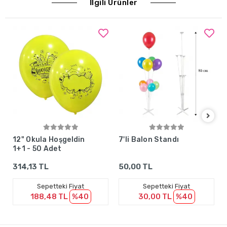
İlgili Ürünler
Sepete Ekle
Sepete Ekle
12" Okula Hoşgeldin
7'li Balon Standı
1+1 - 50 Adet
314,13 TL
50,00 TL
Sepetteki Fiyat
Sepetteki Fiyat
188,48 TL
%40
30,00 TL
%40