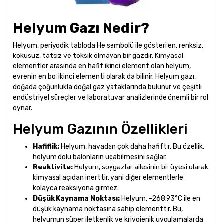
Helyum Gazı Nedir?
Helyum, periyodik tabloda He sembolü ile gösterilen, renksiz,
kokusuz, tatsız ve toksik olmayan bir gazdır. Kimyasal
elementler arasında en hafif ikinci element olan helyum,
evrenin en bol ikinci elementi olarak da bilinir. Helyum gazı,
doğada çoğunlukla doğal gaz yataklarında bulunur ve çeşitli
endüstriyel süreçler ve laboratuvar analizlerinde önemli bir rol
oynar.
Helyum Gazının Özellikleri
Hafiflik:
Helyum, havadan çok daha hafiftir. Bu özellik,
helyum dolu balonların uçabilmesini sağlar.
Reaktivite:
Helyum, soygazlar ailesinin bir üyesi olarak
kimyasal açıdan inerttir, yani diğer elementlerle
kolayca reaksiyona girmez.
Düşük Kaynama Noktası:
Helyum, -268.93°C ile en
düşük kaynama noktasına sahip elementtir. Bu,
helyumun süper iletkenlik ve kriyojenik uygulamalarda