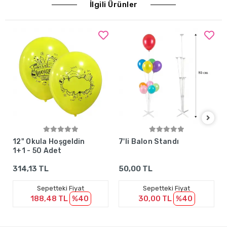
İlgili Ürünler
Sepete Ekle
Sepete Ekle
12" Okula Hoşgeldin
7'li Balon Standı
1+1 - 50 Adet
314,13 TL
50,00 TL
Sepetteki Fiyat
Sepetteki Fiyat
188,48 TL
%40
30,00 TL
%40