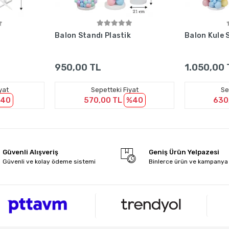
le
Sepete Ekle
Balon Standı Plastik
Balon Kule 
950,00 TL
1.050,00 
yat
Sepetteki Fiyat
Se
40
570,00 TL
%40
630
Güvenli Alışveriş
Geniş Ürün Yelpazesi
Güvenli ve kolay ödeme sistemi
Binlerce ürün ve kampanya