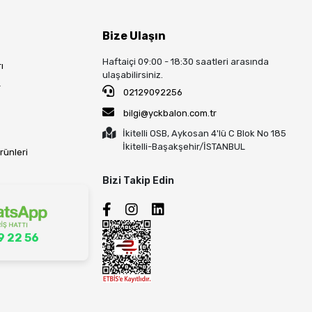
Bize Ulaşın
Haftaiçi 09:00 - 18:30 saatleri arasında
ı
ulaşabilirsiniz.
r
02129092256
bilgi@yckbalon.com.tr
İkitelli OSB, Aykosan 4'lü C Blok No 185
İkitelli-Başakşehir/İSTANBUL
rünleri
Bizi Takip Edin
9 22 56