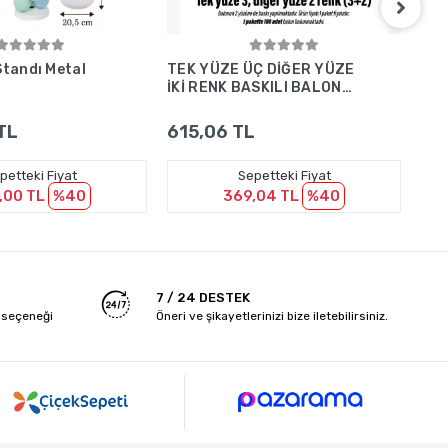
Sepete Ekle
Sepete Ekle
Standı Metal
TEK YÜZE ÜÇ DİĞER YÜZE
Ele
İKİ RENK BASKILI BALON
Pom
3+2
TL
615,06 TL
1.
petteki Fiyat
Sepetteki Fiyat
,00 TL
%40
369,04 TL
%40
7 / 24 DESTEK
 seçeneği
Öneri ve şikayetlerinizi bize iletebilirsiniz.