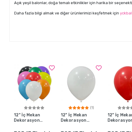
Açık yeşil balonlar, doğa temalı etkinlikler için harika bir seçenekt
Daha fazla bilgi almak ve diğer ürünlerimizi keşfetmek için
yckbal
(1)
Sepete Ekle
Sepete Ekle
Sepete 
12" İç Mekan
12" İç Mekan
12" İç Meka
Dekorasyon
Dekorasyon
Dekorasyo
Balonu Karışık
Balonu Beyaz
Balonu Kırm
- 100 Adet
- 100 Adet
- 100 Adet