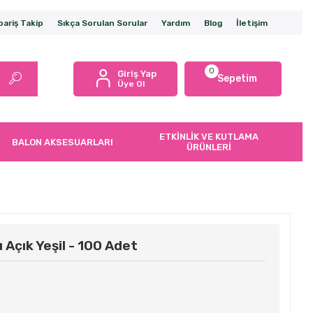
pariş Takip
Sıkça Sorulan Sorular
Yardım
Blog
İletişim
0
Giriş Yap
Sepetim
Üye Ol
ETKİNLİK VE KUTLAMA
BALON AKSESUARLARI
ÜRÜNLERİ
Açık Yeşil - 100 Adet