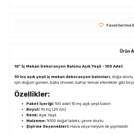
Favorilerime 
Ürün A
10" İç Mekan Dekorasyon Balonu Açık Yeşil - 100 Adet
10 inç açık yeşil iç mekan dekorasyon balonları
, doğa dostu 
için doğum günleri, baby shower, bahar temalı etkinlikler gibi birç
Özellikler:
Paket İçeriği:
100 adet 10 inç açık yeşil balon
Boyut:
10 inç (25 cm)
Renk:
Açık Yeşil
Malzeme:
%100 doğal lateks, çevre dostu
Şişirme Seçenekleri:
Hava veya helyum ile şişirilebilir