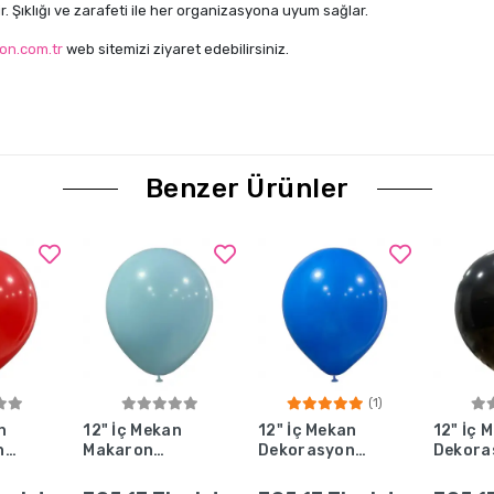
ir. Şıklığı ve zarafeti ile her organizasyona uyum sağlar.
on.com.tr
web sitemizi ziyaret edebilirsiniz.
Benzer Ürünler
(1)
Ekle
Sepete Ekle
Sepete Ekle
Se
n
12" İç Mekan
12" İç Mekan
12" İç 
n
Makaron
Dekorasyon
Dekora
ızı
Balon Mavi -
Balonu Koyu
Balonu 
100 Adet
Mavi - 100
100 Ad