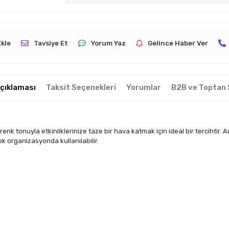
Ekle
Tavsiye Et
Yorum Yaz
Gelince Haber Ver
çıklaması
Taksit Seçenekleri
Yorumlar
B2B ve Toptan 
renk tonuyla etkinliklerinize taze bir hava katmak için ideal bir tercihtir. A
ok organizasyonda kullanılabilir.