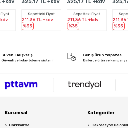
L +kdv
325,17 TL +kdv
325,17 TL +kdv
325,1
Adet
 Fiyat
Sepetteki Fiyat
Sepetteki Fiyat
Sepet
+kdv
211,36 TL +kdv
211,36 TL +kdv
211,36
%35
%35
%35
Güvenli Alışveriş
Geniş Ürün Yelpazesi
Güvenli ve kolay ödeme sistemi
Binlerce ürün ve kampanya
Kurumsal
Kategoriler
Hakkımızda
Dekorasyon Balonlar