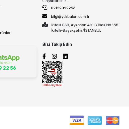
ulaşabilirsiniz.
r
02129092256
bilgi@yckbalon.com.tr
İkitelli OSB, Aykosan 4'lü C Blok No 185
İkitelli-Başakşehir/İSTANBUL
rünleri
Bizi Takip Edin
9 22 56