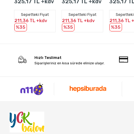
325,17 TL +kdv
325,17 TL +kdv
325,17 T
Sepetteki Fiyat
Sepetteki Fiyat
Sepetteki
211,36 TL +kdv
211,36 TL +kdv
211,36 TL 
%35
%35
%35
Hızlı Teslimat
Siparişleriniz en kısa sürede elinize ulaşır.