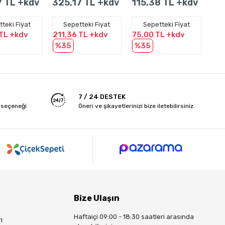
7 TL +kdv
325,17 TL +kdv
115,38 TL +kdv
32
Adet
- 100 Adet
teki Fiyat
Sepetteki Fiyat
Sepetteki Fiyat
 TL +kdv
211,36 TL +kdv
75,00 TL +kdv
211
%35
%35
%
7 / 24 DESTEK
 seçeneği
Öneri ve şikayetlerinizi bize iletebilirsiniz.
Bize Ulaşın
Haftaiçi 09:00 - 18:30 saatleri arasında
ı