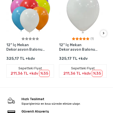
(1)
Sepete Ekle
Sepete Ekle
12" İç Mekan
12" İç Mekan
Dekorasyon Balonu
Dekorasyon Balonu
Karışık - 100 Adet
Beyaz - 100 Adet
325,17 TL +kdv
325,17 TL +kdv
Sepetteki Fiyat
Sepetteki Fiyat
211,36 TL +kdv
%35
211,36 TL +kdv
%35
Hızlı Teslimat
Siparişleriniz en kısa sürede elinize ulaşır.
Güvenli Alışveriş