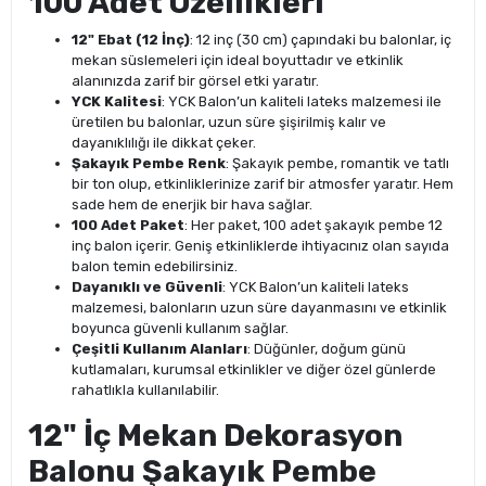
100 Adet Özellikleri
12" Ebat (12 İnç)
: 12 inç (30 cm) çapındaki bu balonlar, iç
mekan süslemeleri için ideal boyuttadır ve etkinlik
alanınızda zarif bir görsel etki yaratır.
YCK Kalitesi
: YCK Balon’un kaliteli lateks malzemesi ile
üretilen bu balonlar, uzun süre şişirilmiş kalır ve
dayanıklılığı ile dikkat çeker.
Şakayık Pembe Renk
: Şakayık pembe, romantik ve tatlı
bir ton olup, etkinliklerinize zarif bir atmosfer yaratır. Hem
sade hem de enerjik bir hava sağlar.
100 Adet Paket
: Her paket, 100 adet şakayık pembe 12
inç balon içerir. Geniş etkinliklerde ihtiyacınız olan sayıda
balon temin edebilirsiniz.
Dayanıklı ve Güvenli
: YCK Balon’un kaliteli lateks
malzemesi, balonların uzun süre dayanmasını ve etkinlik
boyunca güvenli kullanım sağlar.
Çeşitli Kullanım Alanları
: Düğünler, doğum günü
kutlamaları, kurumsal etkinlikler ve diğer özel günlerde
rahatlıkla kullanılabilir.
12" İç Mekan Dekorasyon
Balonu Şakayık Pembe