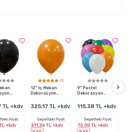
(1)
pete Ekle
Sepete Ekle
Sepete Ekle
Mekan
12" İç Mekan
9" Pastel
12"
syon
Dekorasyon
Dekorasyon
Dek
Siyah -
Balonu
Süsleme
Bal
et
Turuncu - 100
Balonu Karışık
100
7 TL +kdv
325,17 TL +kdv
115,38 TL +kdv
32
Adet
- 100 Adet
teki Fiyat
Sepetteki Fiyat
Sepetteki Fiyat
 TL +kdv
211,36 TL +kdv
75,00 TL +kdv
211
%35
%35
%