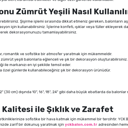
nu Zümrüt Yeşili Nasıl Kullanılı
şirebilirsiniz. Şişirme işlemi sırasında dikkat etmeniz gereken, balonların aşı
asyon için kullanabilirsiniz. İçlerine konfeti, ışıklar veya tüller ekleyerek da
eştirerek dekorasyonunuzu tamamlayabilirsiniz.
lar, romantik ve sofistike bir atmosfer yaratmak için mükemmeldir.
 zümrüt yeşili balonlarla eğlenceli ve şık bir dekorasyon oluşturabilirsiniz.
iği ile markanızı en iyi şekilde temsil eder.
ya özel günlerde kullanabileceğiniz şık bir dekorasyon ürünüdür.
2" (30 cm) dışında 10", 16", 18", 24" gibi daha büyük ebatlarda da balonl
Kalitesi ile Şıklık ve Zarafet
 etkinliklerinize sofistike bir hava katmak için mükemmel bir tercihtir. YCK 
nizde zarif bir dokunuş yaratmak için
yckbalon.com.tr
adresinden hemen 