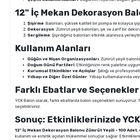
12" İç Mekan Dekorasyon Balo
Şişirme
: Balonları, yüksek kaliteli bir pompa ile kolayca şi
Dekorasyon
: Zümrüt yeşili balonları, şık ve zarif bir dekor
Sergileme
: Şişirdiğiniz balonları etkinlik alanınıza yerl
Kullanım Alanları
Düğün ve Nişan Organizasyonları
: Zümrüt yeşili balon
Doğum Günü Partileri
: Etkinliğinizin renk paletine uygun
Kurumsal Etkinlikler ve Açılışlar
: Şıklığı ve profesyonell
Yılbaşı ve Diğer Özel Günler
: Yılbaşı kutlamalarında ve
Farklı Ebatlar ve Seçenekler
YCK Balon olarak, farklı ebatlarda balon seçenekleri sunuyoruz. 1
seçebilirsiniz.
Sonuç: Etkinliklerinizde YCK 
12" İç Mekan Dekorasyon Balonu Zümrüt Yeşili - 100 Adet
,
kullanım ve estetik açıdan mükemmel sonuçlar sağlar. Etkinlikleri