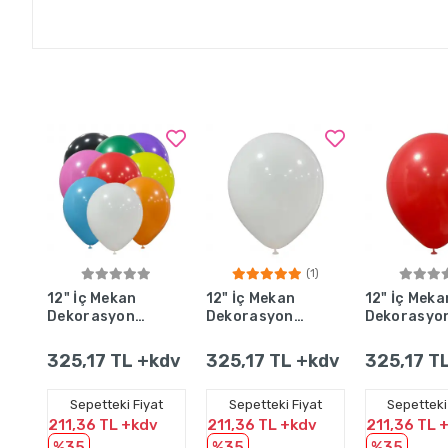
(1)
Sepete Ekle
Sepete Ekle
Sepete 
12" İç Mekan
12" İç Mekan
12" İç Meka
Dekorasyon
Dekorasyon
Dekorasyo
Balonu Karışık
Balonu Beyaz
Balonu Kırm
- 100 Adet
- 100 Adet
- 100 Adet
325,17 TL +kdv
325,17 TL +kdv
325,17 T
Sepetteki Fiyat
Sepetteki Fiyat
Sepetteki
211,36 TL +kdv
211,36 TL +kdv
211,36 TL 
%35
%35
%35