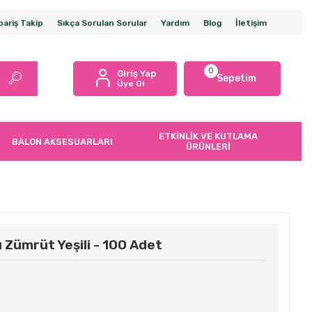
pariş Takip
Sıkça Sorulan Sorular
Yardım
Blog
İletişim
0
Giriş Yap
Sepetim
Üye Ol
ETKİNLİK VE KUTLAMA
BALON AKSESUARLARI
ÜRÜNLERİ
 Zümrüt Yeşili - 100 Adet