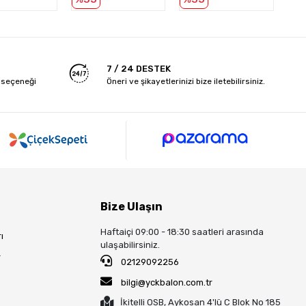
7 / 24 DESTEK
 seçeneği
Öneri ve şikayetlerinizi bize iletebilirsiniz.
Bize Ulaşın
Haftaiçi 09:00 - 18:30 saatleri arasında
ı
ulaşabilirsiniz.
r
02129092256
bilgi@yckbalon.com.tr
İkitelli OSB, Aykosan 4'lü C Blok No 185