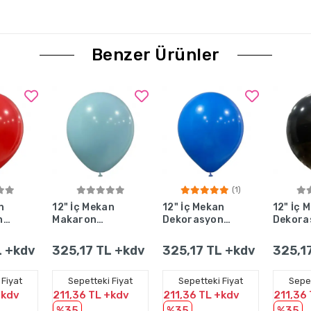
Benzer Ürünler
(1)
Ekle
Sepete Ekle
Sepete Ekle
Se
n
12" İç Mekan
12" İç Mekan
12" İç 
n
Makaron
Dekorasyon
Dekora
ızı
Balon Mavi -
Balonu Koyu
Balonu 
100 Adet
Mavi - 100
100 Ad
L +kdv
325,17 TL +kdv
325,17 TL +kdv
325,1
Adet
 Fiyat
Sepetteki Fiyat
Sepetteki Fiyat
Sepet
+kdv
211,36 TL +kdv
211,36 TL +kdv
211,36
%35
%35
%35