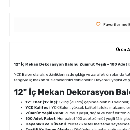
Favorilerime 
Ürün A
12" İç Mekan Dekorasyon Balonu Zümrüt Yeşili - 100 Adet (
YCK Balon olarak, etkinliklerinizde şıklığı ve zarafeti ön planda tu
rengiyle iç mekan süslemelerinizi canlandırır. Dayanıklı yapısı ve şı
12" İç Mekan Dekorasyon Balo
12" Ebat (12 İnç)
: 12 inç (30 cm) çapında olan bu balonlar, 
YCK Kalitesi
: YCK Balon, yüksek kaliteli lateks malzemelerd
Zümrüt Yeşili Renk
: Zümrüt yeşili, doğal ve zarif bir ton
100 Adet Paket
: Her paket 100 adet zümrüt yeşili 12 inç 
Dayanıklı ve Güvenli
: Yüksek kaliteli malzeme sayesinde, 
Çeşitli Kullanım Alanları
: Düğünler, nişanlar, doğum günü p