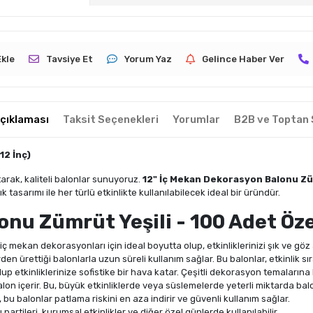
Ekle
Tavsiye Et
Yorum Yaz
Gelince Haber Ver
çıklaması
Taksit Seçenekleri
Yorumlar
B2B ve Toptan 
12 İnç)
tarak, kaliteli balonlar sunuyoruz.
12" İç Mekan Dekorasyon Balonu Züm
k tasarımı ile her türlü etkinlikte kullanılabilecek ideal bir üründür.
nu Zümrüt Yeşili - 100 Adet Özel
iç mekan dekorasyonları için ideal boyutta olup, etkinliklerinizi şık ve göz a
en ürettiği balonlarla uzun süreli kullanım sağlar. Bu balonlar, etkinlik sıra
 olup etkinliklerinize sofistike bir hava katar. Çeşitli dekorasyon temaların
balon içerir. Bu, büyük etkinliklerde veya süslemelerde yeterli miktarda bal
bu balonlar patlama riskini en aza indirir ve güvenli kullanım sağlar.
artileri, kurumsal etkinlikler ve diğer özel günlerde kullanılabilir.