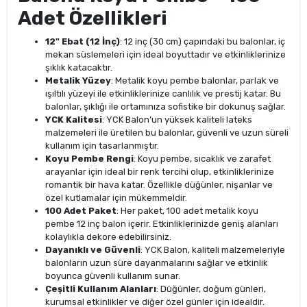
Adet Özellikleri
12" Ebat (12 İnç)
: 12 inç (30 cm) çapındaki bu balonlar, iç
mekan süslemeleri için ideal boyuttadır ve etkinliklerinize
şıklık katacaktır.
Metalik Yüzey
: Metalik koyu pembe balonlar, parlak ve
ışıltılı yüzeyi ile etkinliklerinize canlılık ve prestij katar. Bu
balonlar, şıklığı ile ortamınıza sofistike bir dokunuş sağlar.
YCK Kalitesi
: YCK Balon’un yüksek kaliteli lateks
malzemeleri ile üretilen bu balonlar, güvenli ve uzun süreli
kullanım için tasarlanmıştır.
Koyu Pembe Rengi
: Koyu pembe, sıcaklık ve zarafet
arayanlar için ideal bir renk tercihi olup, etkinliklerinize
romantik bir hava katar. Özellikle düğünler, nişanlar ve
özel kutlamalar için mükemmeldir.
100 Adet Paket
: Her paket, 100 adet metalik koyu
pembe 12 inç balon içerir. Etkinliklerinizde geniş alanları
kolaylıkla dekore edebilirsiniz.
Dayanıklı ve Güvenli
: YCK Balon, kaliteli malzemeleriyle
balonların uzun süre dayanmalarını sağlar ve etkinlik
boyunca güvenli kullanım sunar.
Çeşitli Kullanım Alanları
: Düğünler, doğum günleri,
kurumsal etkinlikler ve diğer özel günler için idealdir.