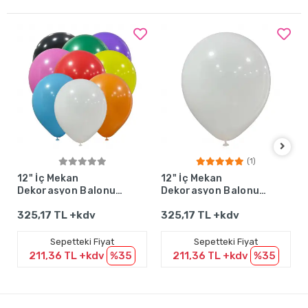
(1)
Sepete Ekle
Sepete Ekle
12" İç Mekan
12" İç Mekan
Dekorasyon Balonu
Dekorasyon Balonu
Karışık - 100 Adet
Beyaz - 100 Adet
325,17 TL +kdv
325,17 TL +kdv
Sepetteki Fiyat
Sepetteki Fiyat
211,36 TL +kdv
%35
211,36 TL +kdv
%35