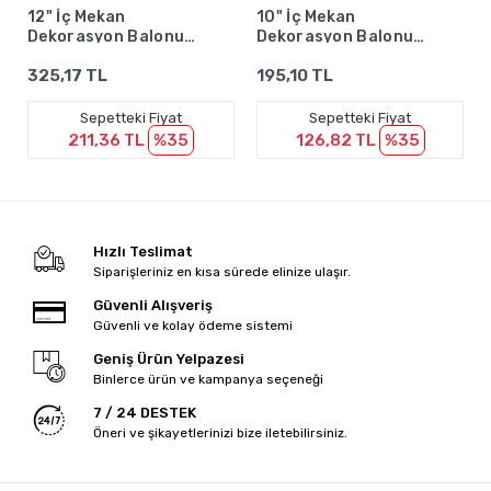
Sepete Ekle
Sepete Ekle
12" İç Mekan
10" İç Mekan
Dekorasyon Balonu
Dekorasyon Balonu
Güneş Sarısı - 100
Kum Beji - 100 Adet
325,17 TL
195,10 TL
Adet
Sepetteki Fiyat
Sepetteki Fiyat
211,36 TL
%35
126,82 TL
%35
Hızlı Teslimat
Siparişleriniz en kısa sürede elinize ulaşır.
Güvenli Alışveriş
Güvenli ve kolay ödeme sistemi
Geniş Ürün Yelpazesi
Binlerce ürün ve kampanya seçeneği
7 / 24 DESTEK
Öneri ve şikayetlerinizi bize iletebilirsiniz.