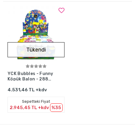
Tükendi
Stokta Yok
YCK Bubbles - Funny
Köpük Balon - 288
Adet
4.531,46 TL +kdv
Sepetteki Fiyat
2.945,45 TL +kdv
%35